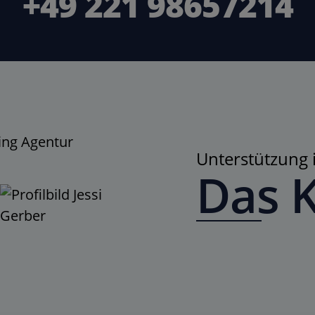
+49 221 98657214
Unterstützun
Das 