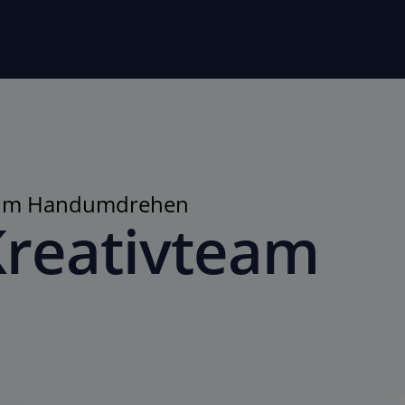
g im Handumdrehen
Kreativteam