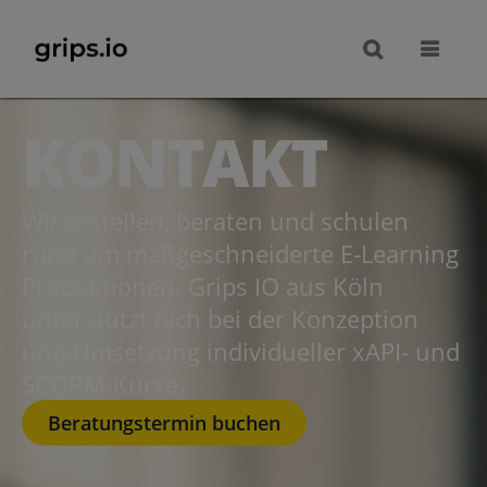
KONTAKT
Wir erstellen, beraten und schulen
rund um maßgeschneiderte E‑Learning
Produktionen. Grips IO aus Köln
unterstützt dich bei der Konzeption
und Umsetzung individueller xAPI- und
SCORM-Kurse.
Beratungstermin buchen